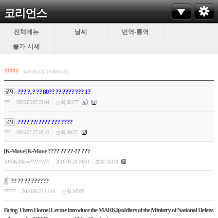
코리언스
전체메뉴
날씨
번역-통역
물가-시세
?????
349개(18/18페이지)
??? ?, ? ?? 80?? ?? ???? ??? 1?
???
2025.05.05 22:04
조회 36477
|
|
???? ??/ ???? ??? ????
???
2025.02.27 18:43
조회 39625
|
|
[K-Move] K-Move ???? ?? ??·?? ???
2016K-Move??????????
2016.09.28 10:50
조회 14318
|
|
?? ?? ?? ??????
??????
2016.06.22 11:10
조회 10307
|
|
Bring Them Home! Let me introduce the MARKI(soldiers of the Ministry of National Defens