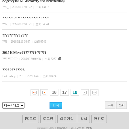
e Agency for KIA Recovery and Identification)
????_
2016.06.07 06:22
조회 13417
|
|
??? ??? ???! ??? ???????? ?????.
????_
2016.06.07 06:21
조회 34844
|
|
?????? ???? ????
????
2016.02.16 08:47
조회 8549
|
|
2015 K-Move ???? ????·?? ???
???? ????? ???
2015.09.30 04:28
조회 5287
|
|
???? ??? ?????.
Lastcowboy
2015.02.23 06:46
조회 10474
|
|
16
17
18
목록
쓰기
PC모드
로그인
회원가입
검색
맨위로
koreans.ru © 2026
이용약관
개인정보 취급방침