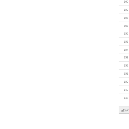
160
159
158
157
156
155
154
153
152
151
150
149
148
글쓰