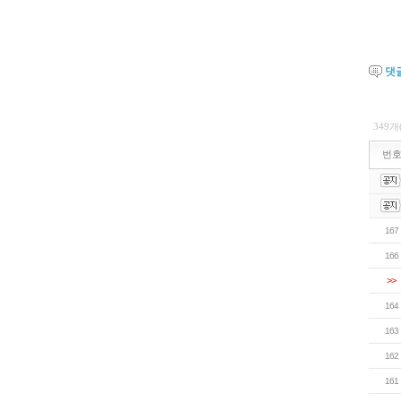
댓
349개
번
167
166
>>
164
163
162
161