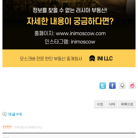
수정
삭제
목록으로
댓글
0
개
?????
349개(4/18페이지)