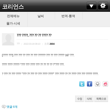
코리언스
전체메뉴
날씨
번역-통역
물가-시세
??? ????, ??? ?? ?? ???? ??
???
조회
|
2022.03.16 08:10
|
2604
[???? ???] ??? ??? ?? ??? ?? ??? ?????? ??? ?? ??? ????? 16? ???.
???? ???? ????? “??? ??? ???? ??? ?? ?? ?? ?? ?”??? ???.
? ??? ?? ??? ???? "??? ?? ??? ?? ??? ???? ????" ??? ???? ?? ?? ???? ??? ??? ????? ????.
수정
삭제
목록으로
댓글
0
개