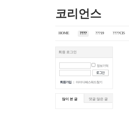
코리언스
HOME
????
???19
????CIS
회원 로그인
정보기억
회원가입
|
아이디/패스워드찾기
많이 본 글
댓글 많은 글