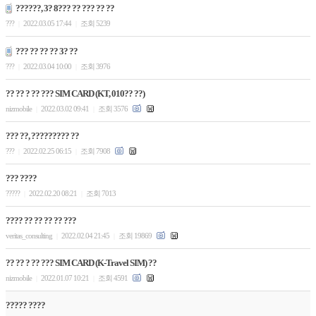
??????, 3? 8??? ?? ??? ?? ??
???
2022.03.05 17:44
조회 5239
|
|
??? ?? ?? ?? 3? ??
???
2022.03.04 10:00
조회 3976
|
|
?? ?? ? ?? ??? SIM CARD (KT, 010?? ??)
nizmobile
2022.03.02 09:41
조회 3576
|
|
??? ??, ????????? ??
???
2022.02.25 06:15
조회 7908
|
|
??? ????
?????
2022.02.20 08:21
조회 7013
|
|
???? ?? ?? ?? ?? ???
veritas_consulting
2022.02.04 21:45
조회 19869
|
|
?? ?? ? ?? ??? SIM CARD (K-Travel SIM) ??
nizmobile
2022.01.07 10:21
조회 4591
|
|
????? ????