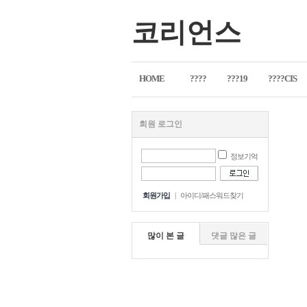
코리언스
HOME
????
???19
????CIS
회원 로그인
정보기억
회원가입
|
아이디/패스워드찾기
많이 본 글
댓글 많은 글