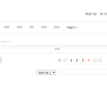
회원가입
로그
????
????
???
????
????
더보기
4/4페이지)
호
제목
기
1
2
3
4