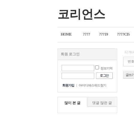
코리언스
HOME
????
???19
????CIS
62개(
회원 로그인
번
정보기억
글쓰
회원가입
|
아이디/패스워드찾기
많이 본 글
댓글 많은 글