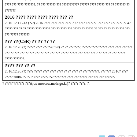
???? ??? ???? ???????
.
?? ??? ?????? ??? ??????????? ?????? ???? ????? ??? ?? ??????? ??
???????
.
2016
???? ???? ???? ???? ??? ??
2016.12.12.-13.(
?
-
?
) 2016
???? ???? ???? ???? ? ?? ???? ???????
.
??? ???? ??? ???? ??
4
?
????? ??? ?? ?? ????? ???? ????? ??? ?? ???? ??? ????? ?? ????? ?? ??? ?? ?? ?? ?? ??? ???
??? ????? ???????
.
??? ??
(CSR)
?? ?? ?? ??
2016.12.26.(
?
)
????? ???? ??? ??
(CSR)
?? ?? ??? ????
,
?????? ???? ????? ???? ???? ??? ???
??? ?? ??? ??? ?? ??? ??? ?? ??? ??? ??? ????? ????? ??? ???? ??? ? ?? ??? ?? ??? ?????
????? ???????
.
???? ??? ?? ??
2016.12.26.(
?
)
???? ????? ???? ???? ???? ?? ?? ???? ?? ??? ???????
.
??? ???
2016
? ????
?????
2008
? ?? ?? ? ???? ????? ?
-
? ???? ??? ???? ??? ????? ??? ??? ??? ???????
.
?
????? ??????? ????
(rus-moscow.mofa.go.kr)
? ????? ????
.
?
.