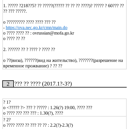
1. ????? ?218??5? ?? ?????(????? ?? ?? ?? ????)? ????? ? 60??? ??
?? ??? ?????.
o ????????? ???? ???? ??? ??
-
https://ova.nec.go.kr/cmn/main.do
o ???? ???? ?? : ovrussian@mofa.go.kr
o ???? ?? ??
2. ?????? ?? ? ???? ? ???? ??
o ??(виза), ??????(вид на жительство), ???????(разрешение на
временное прожвание) ? ?? ??
??? ?? ????
(2017.1
?
-3
?
)
2
? 1?
o <????? ?> ??? ? ????? : 1.26(?) 19:00, ???? ???
o ???? ??? ??? ??? : 1.30(?), ????
? 2?
o ???? ???? ?? ??? ?? ?? : 2.2(?)-2.3(?)