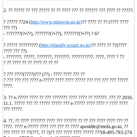
2. ?? ????? ?? ??? ????? ?? ?? ???? ??? ?? ?????? ??? ???? ?? ?????.
? ????? ??24 (
http://www.minwon.go.kr)
?? ???? ?? ?? (???? ????
??? ??)
- ???????(?•??), ???????(?•??), ???????(?•??) ? 6?
? ????? ????????? (
http://efamily.scourt.go.kr)
?? ???? ?? ??(????
???? ??? ??)
- ???????, ?????, ???????, ???????, ??????????, ????, ???? ? 7?
? ?? ???? ?? ?? ???? ?? ?? ??
? ??? ????(????)??? (??) : ???? ???? ??? ??
? ??? ??? ??? ???? e-????? ???? ???? ????? ??? ??? ??? ??? ?????
????.
3. ?? e-????? ???? ?? ??? ??????? ???? ???? ?? ??????. ??? ?? 2016.
11.1. ????? ??? ?? ????? ????? ??? e-????? ???? ???? ? ???? ????
??? ?????.
4. ??, ?? ???? ??????? ???? ??? ?????? ?? ?? ??? ???? ???? ??? ??
????. ???? e-????? ???? ??? ??? ?? ???? apostille@mofa.go.kr, ??
??? ???? ?? ??(???, ?? ?)?? ??? ???? ???? ????? ???(8-495-783-274