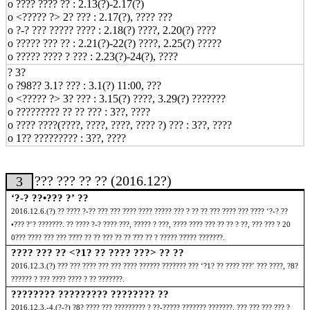
o ???? ???? ?? : 2.13(?)-2.17(?)
o <????? ?> 2? ??? : 2.17(?), ???? ???
o ?-? ??? ????? ???? : 2.18(?) ????, 2.20(?) ????
o ????? ??? ?? : 2.21(?)-22(?) ????, 2.25(?) ?????
o ????? ???? ? ??? : 2.23(?)-24(?), ????
? 3?
o ?98?? 3.1? ??? : 3.1(?) 11:00, ???
o <????? ?> 3? ??? : 3.15(?) ????, 3.29(?) ???????
o ????????? ?? ?? ??? : 3??, ????
o ???? ????(????, ????, ????, ???? ?) ??? : 3??, ????
o 1?? ????????? : 3??, ????
??? ??? ?? ??
(2016.12
?
)
3
‘
?
-
? ??
•
??? ?
’
??
2016.12.6.(
?
)
?? ???? ?
-
?? ??? ??? ???? ???? ????? ??? ? ?? ?? ??? ???? ??? ????
‘
?
-
? ??
•
??? ?
’
? ???????
.
?? ???? ?
-
? ???? ???
,
????? ? ???
,
???? ???? ??? ?? ?? ? ??
,
??? ??? ?
20
0
??? ???? ??? ??? ???? ?? ?? ??? ?? ?? ??? ?? ? ????? ????? ???????
.
???? ??? ??
<
?
1
? ?? ???? ???
>
?? ??
2016.12.3.(
?
)
??? ??? ???? ??? ??? ???? ?????? ??????? ???
‘
?
1
? ?? ???? ???
’
??? ????
,
?
8
?
?????? ? ??? ???? ???? ? ?? ???????
.
???????? ????????? ???????? ??
2016.12.3.-4.(
?
-
?
)
?
8
? ???? ??? ????????? ? ??
-
????? ??????? ???????
.
??? ??? ??? ??? ?