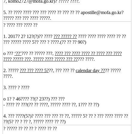
7, komo2727@mofa.go.kr)? ????? ????.
5. ?? ???? ???? ??? ??? ???? ?? ??? ?? ?? apostille@mofa.go.kr?
????? ??? ??? ???? ?????.
? ???? ??? ???? ??
1. 2017? 2? 12?(?)?? ????
??? ????? ??
???? ???? ???? ???? ?? ??
??? ????? ???? 5?? ??? ? ????.(?? ?? ?? 90?)
o ???
‘
??
’
??? ?? ????? ???,
???? ??? ???? ???? ?? ???? ??? ????
???? ????? ???
,
??
?
?? ???? ????? ??? ??
??? ????.
2. ?????
??? ??? ????
5
?
??, ??? ??? ??
calendar day
??
?? ?????
????.
3. ???? ? ????
o 1? ? 46???? ??(? 23??) ??? ???
- ???? ?? ???(?? ?? ????, ????? ???? ??, 1??? ?? ??)
4. ??? ????(5?)? ???? ??? ??? ?? ??, ????? 5? ?? ? ??? ???? ???? ??
??(5? ?? ? ?? ?, ????? ???? ?? ??)
? ????? ?? ?? ?? ? ???? ?? ??