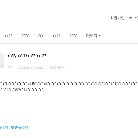
회원가입
로그
????
????
???
????
????
더보기
? ??, ?? 1?? ?? ?? ??
???
조회
6048
|
2022.03.09 08:21
|
?? ??] ????? ??? ??? 3? 9??? 9? 9??? ??? ??? ?? ?? ?? ?? ???? ??? ???? ??? ???? ?? 1??? ????? ???? 
?? ?? ??? ? 90%? 1??? ???? ???.
글
0
개
|
엮인글
0
개