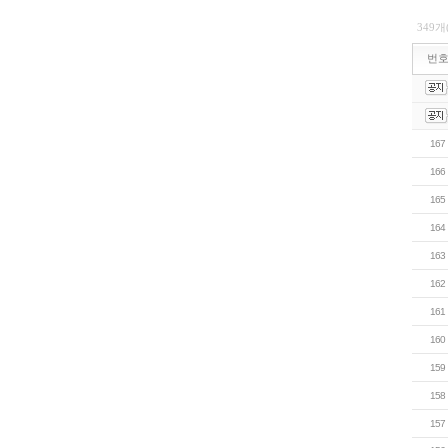
349개
번
167
166
165
164
163
162
161
160
159
158
157