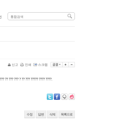
인
신고
인쇄
스크랩
??? ?? ??? ??? ? ?? ??? ????? ???? ????.
수정
답변
삭제
목록으로