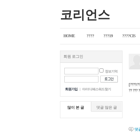
코리언스
HOME
????
???19
????CIS
회원 로그인
정보기억
[????/?
회원가입
|
아이디/패스워드찾기
?? ??? 
많이 본 글
댓글 많은 글
댓